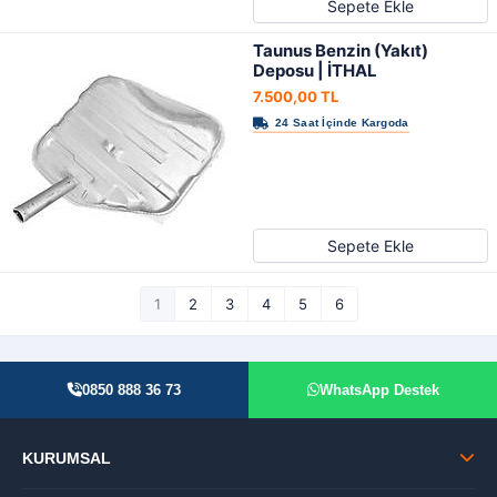
Sepete Ekle
Taunus Benzin (Yakıt)
Deposu | İTHAL
7.500,00 TL
Sepete Ekle
1
2
3
4
5
6
0850 888 36 73
WhatsApp Destek
KURUMSAL