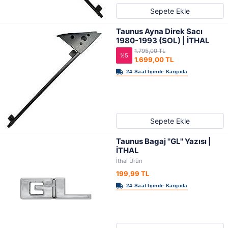
Sepete Ekle
Taunus Ayna Direk Sacı
1980-1993 (SOL) | İTHAL
1.795,00 TL
%5
1.699,00 TL
Sepete Ekle
Taunus Bagaj ''GL'' Yazısı |
İTHAL
İthal Ürün
199,99 TL