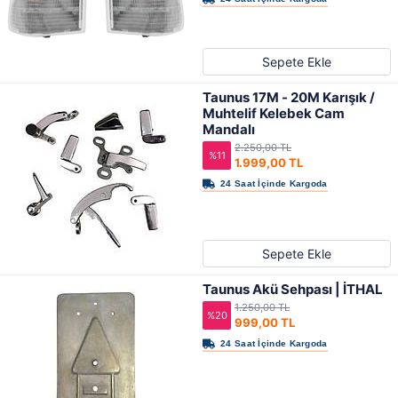
Sepete Ekle
Taunus 17M - 20M Karışık /
Muhtelif Kelebek Cam
Mandalı
2.250,00 TL
%11
1.999,00 TL
Sepete Ekle
Taunus Akü Sehpası | İTHAL
1.250,00 TL
%20
999,00 TL