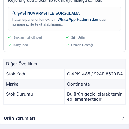
Reyonu grubu araclar ile teknik uyumluluga sahiptir.
ŞASİ NUMARASI ILE SORGULAMA
Hatali siparisi onlemek icin
WhatsApp Hattimizdan
sasi
numaraniz ile teyit alabilirsiniz.
Stoktan hızlı gönderim
Sıfır Ürün
Kolay İade
Uzman Desteği
Diğer Özellikler
Stok Kodu
C 4PK1485 / 924F 8620 BA
Marka
Continental
Stok Durumu
Bu ürün geçici olarak temin
edilememektedir.
Ürün Yorumları