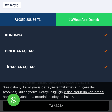
V Kayışı
0850 888 36 73
WhatsApp Destek
KURUMSAL
BİNEK ARAÇLAR
TİCARİ ARAÇLAR
OTO MERT YEDEK PARÇA VE OTOMOTİV LTD. ŞTİ.
Size daha iyi bir alışveriş deneyimi sunabilmek için, çerezler
© 2026 Tüm Hakları Saklıdır.
(cookies) kullanıyoruz. Detaylı bilgi için
kişisel verilerin korunması
GÜVENLİ:
hakkında aydınlatma metnini inceleyebilirsiniz.
TAMAM