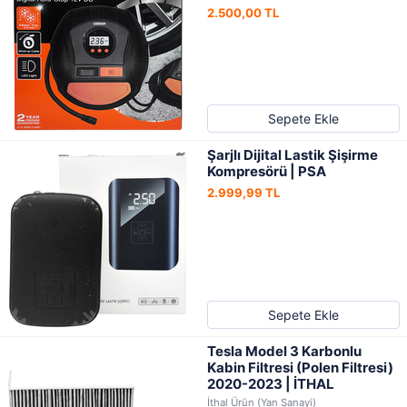
OSRAM
2.500,00 TL
Sepete Ekle
Şarjlı Dijital Lastik Şişirme
Kompresörü | PSA
2.999,99 TL
Sepete Ekle
Tesla Model 3 Karbonlu
Kabin Filtresi (Polen Filtresi)
2020-2023 | İTHAL
İthal Ürün (Yan Sanayi)