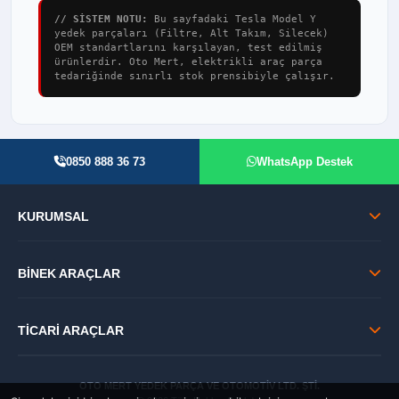
// SİSTEM NOTU:
Bu sayfadaki Tesla Model Y
yedek parçaları (Filtre, Alt Takım, Silecek)
OEM standartlarını karşılayan, test edilmiş
ürünlerdir. Oto Mert, elektrikli araç parça
tedariğinde sınırlı stok prensibiyle çalışır.
0850 888 36 73
WhatsApp Destek
KURUMSAL
BİNEK ARAÇLAR
TİCARİ ARAÇLAR
OTO MERT YEDEK PARÇA VE OTOMOTİV LTD. ŞTİ.