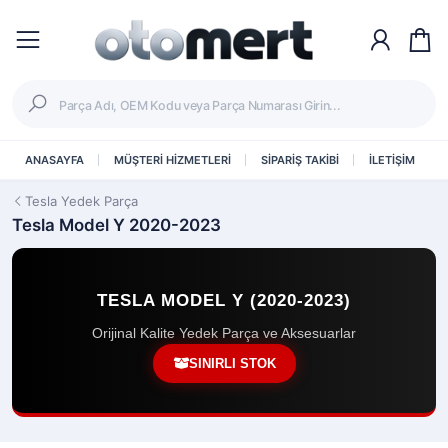
ANASAYFA
MÜŞTERİ HİZMETLERİ
SİPARİŞ TAKİBİ
İLETİŞİM
Tesla Yedek Parça
Tesla Model Y 2020-2023
TESLA MODEL Y (2020-2023)
Orijinal Kalite Yedek Parça ve Aksesuarlar
SINIRLI STOK