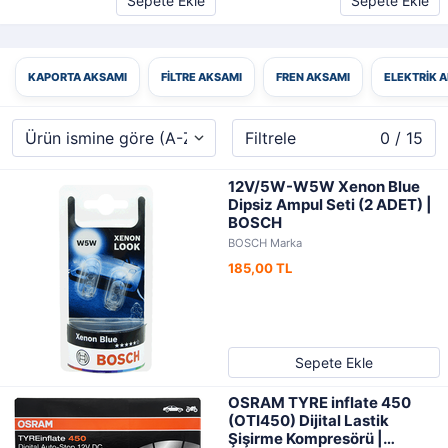
Sepete Ekle
Sepete Ekle
KAPORTA AKSAMI
FILTRE AKSAMI
FREN AKSAMI
ELEKTRIK 
Filtrele
0 / 15
12V/5W-W5W Xenon Blue
Dipsiz Ampul Seti (2 ADET) |
BOSCH
BOSCH Marka
185,00 TL
Sepete Ekle
OSRAM TYRE inflate 450
(OTI450) Dijital Lastik
Şişirme Kompresörü |