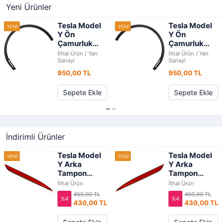
Yeni Ürünler
Tesla Model
Tesla Model
Y Ön
Y Ön
Çamurluk
Çamurluk
Ağız
Ağız
İthal Ürün / Yan
İthal Ürün / Yan
Bakaliti/Dodik
Bakaliti/Dodik
Sanayi
Sanayi
(Sol) 2020-
(Sağ) 2020-
950,00 TL
950,00 TL
2024 | İthal
2024 | İthal
Sepete Ekle
Sepete Ekle
İndirimli Ürünler
Tesla Model
Tesla Model
Y Arka
Y Arka
Tampon
Tampon
Reflektör/Kedi
Reflektör/Kedi
İthal Ürün
İthal Ürün
Gözü (Sağ)
Gözü (Sol)
450,00 TL
450,00 TL
2020-2024 |
%4
2020-2024 |
%4
430,00 TL
430,00 TL
İthal
İthal