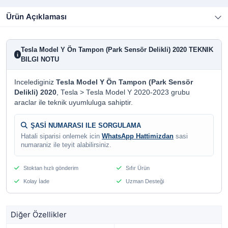
Ürün Açıklaması
Tesla Model Y Ön Tampon (Park Sensör Delikli) 2020 TEKNIK
i
BILGI NOTU
Incelediginiz
Tesla Model Y Ön Tampon (Park Sensör
Delikli) 2020
, Tesla > Tesla Model Y 2020-2023 grubu
araclar ile teknik uyumluluga sahiptir.
ŞASİ NUMARASI ILE SORGULAMA
Hatali siparisi onlemek icin
WhatsApp Hattimizdan
sasi
numaraniz ile teyit alabilirsiniz.
Stoktan hızlı gönderim
Sıfır Ürün
Kolay İade
Uzman Desteği
Diğer Özellikler