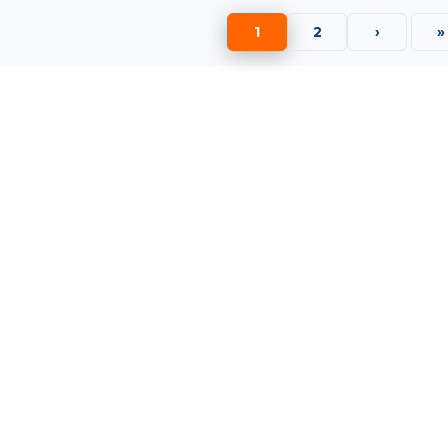
1
2
›
»