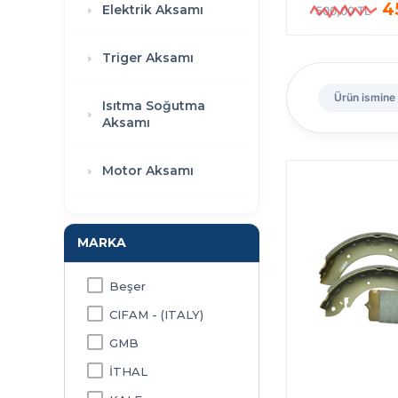
4
Elektrik Aksamı
500,00 TL
Triger Aksamı
Ürün ismine
Isıtma Soğutma
Aksamı
Motor Aksamı
MARKA
Beşer
CIFAM - (ITALY)
GMB
İTHAL