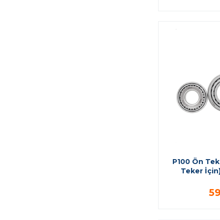
P100 Ön Teke
Teker İçin
59