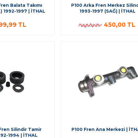
Fren Balata Takımı
P100 Arka Fren Merkez Silind
) 1992-1997 | İTHAL
1993-1997 (SAĞ) | İTHAL
399,99 TL
450,00 TL
500,00 TL
ren Silindir Tamir
P100 Fren Ana Merkezi | İT
992-1994 | İTHAL