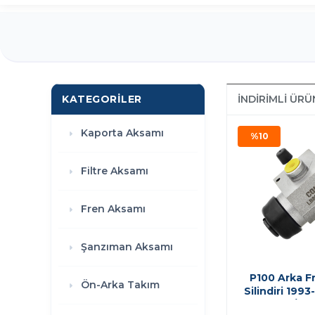
KATEGORILER
İNDIRIMLI ÜR
Kaporta Aksamı
%10
Filtre Aksamı
Fren Aksamı
Şanzıman Aksamı
P100 Arka F
Ön-Arka Takım
Silindiri 1993
İTH