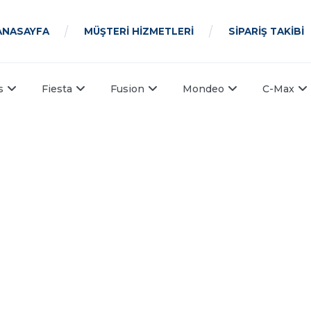
ANASAYFA
MÜŞTERİ HİZMETLERİ
SİPARİŞ TAKİBİ
s
Fiesta
Fusion
Mondeo
C-Max