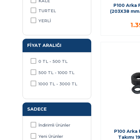
KALE
P100 Arka 
TURTEL
(203X38 mm.
YERLİ
1.
FIYAT ARALIĞI
0 TL - 500 TL
500 TL - 1000 TL
1000 TL - 3000 TL
SADECE
İndirimli Ürünler
P100 Arka F
Yeni Ürünler
Takımı 1