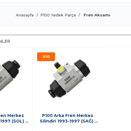
Anasayfa
P100 Yedek Parça
Fren Aksamı
ÜNLER
%10
ren Merkez
P100 Arka Fren Merkez
-1997 (SOL) |
Silindiri 1993-1997 (SAĞ) |
AL
İTHAL