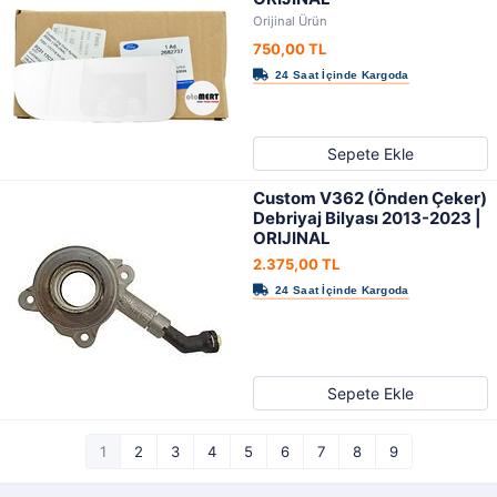
Orijinal Ürün
750,00 TL
Sepete Ekle
Custom V362 (Önden Çeker)
Debriyaj Bilyası 2013-2023 |
ORIJINAL
2.375,00 TL
Sepete Ekle
1
2
3
4
5
6
7
8
9