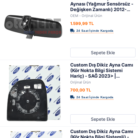
Aynası (Yağmur Sensörsüz -
Değişken Zamanlı) 2012-
2018 | OEM
OEM - Orijinal Ürün
1.599,99 TL
Sepete Ekle
Custom Dış Dikiz Ayna Camı
(Kör Nokta Bilgi Sistemi
Hariç) - SAĞ 2023> |
ORIJINAL
Orijinal Ürün
700,00 TL
Sepete Ekle
Custom Dış Dikiz Ayna Camı
(Kör Nokta Bilgi Sistemli) -