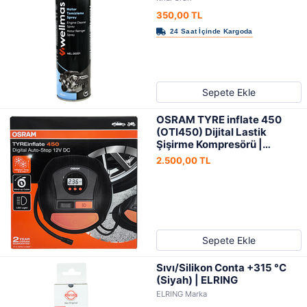
350,00 TL
Sepete Ekle
OSRAM TYRE inflate 450
(OTI450) Dijital Lastik
Şişirme Kompresörü |
OSRAM
2.500,00 TL
Sepete Ekle
Sıvı/Silikon Conta +315 °C
(Siyah) | ELRING
ELRING Marka