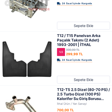
Sepete Ekle
T12 / T15 Panelvan Arka
Paçalık Takımı (2 Adet)
1993-2001 | İTHAL
330,00 TL
%9
299,99 TL
Sepete Ekle
T12-T5 2.5 Dizel (80-70 PS) /
2.5 Turbo Dizel (100 PS)
Kalorifer Su Giriş Borusu
1995-2001 | İTHAL
İthal Ürün / Yan Sanayi
700,00 TL