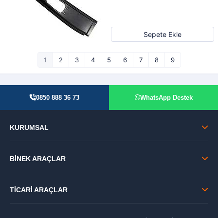
Sepete Ekle
1
2
3
4
5
6
7
8
9
0850 888 36 73
WhatsApp Destek
KURUMSAL
BİNEK ARAÇLAR
TİCARİ ARAÇLAR