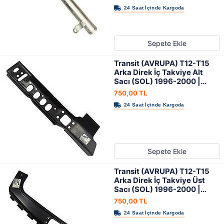
Sepete Ekle
Transit (AVRUPA) T12-T15
Arka Direk İç Takviye Alt
Sacı (SOL) 1996-2000 |
ORIJINAL
750,00 TL
Sepete Ekle
Transit (AVRUPA) T12-T15
Arka Direk İç Takviye Üst
Sacı (SOL) 1996-2000 |
ORIJINAL
750,00 TL