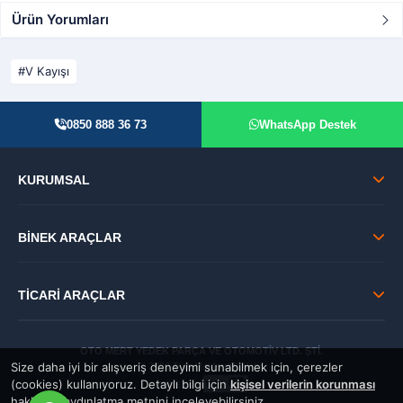
Ürün Yorumları
V Kayışı
0850 888 36 73
WhatsApp Destek
KURUMSAL
BİNEK ARAÇLAR
TİCARİ ARAÇLAR
OTO MERT YEDEK PARÇA VE OTOMOTİV LTD. ŞTİ.
Size daha iyi bir alışveriş deneyimi sunabilmek için, çerezler
© 2026 Tüm Hakları Saklıdır.
(cookies) kullanıyoruz. Detaylı bilgi için
kişisel verilerin korunması
GÜVENLİ:
hakkında aydınlatma metnini inceleyebilirsiniz.