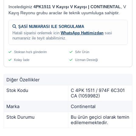
Incelediginiz
4PK1511 V Kayışı V Kayışı | CONTINENTAL
, V
Kayış Reyonu grubu araclar ile teknik uyumluluga sahiptir.
ŞASİ NUMARASI ILE SORGULAMA
Hatali siparisi onlemek icin
WhatsApp Hattimizdan
sasi
numaraniz ile teyit alabilirsiniz.
Stoktan hızlı gönderim
Sıfır Ürün
Kolay İade
Uzman Desteği
Diğer Özellikler
Stok Kodu
C 4PK 1511 / 974F 6C301
CA (1059982)
Marka
Continental
Stok Durumu
Bu ürün geçici olarak temin
edilememektedir.