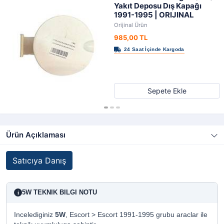
Yakıt Deposu Dış Kapağı
1991-1995 | ORIJINAL
Orijinal Ürün
985,00 TL
Sepete Ekle
Ürün Açıklaması
Satıcıya Danış
5W TEKNIK BILGI NOTU
i
Incelediginiz
5W
, Escort > Escort 1991-1995 grubu araclar ile