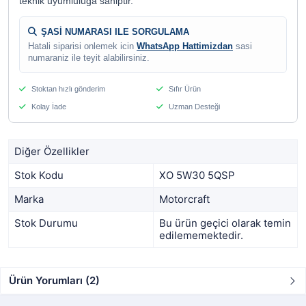
teknik uyumluluga sahiptir.
ŞASİ NUMARASI ILE SORGULAMA
Hatali siparisi onlemek icin
WhatsApp Hattimizdan
sasi
numaraniz ile teyit alabilirsiniz.
Stoktan hızlı gönderim
Sıfır Ürün
Kolay İade
Uzman Desteği
Diğer Özellikler
Stok Kodu
XO 5W30 5QSP
Marka
Motorcraft
Stok Durumu
Bu ürün geçici olarak temin
edilememektedir.
Ürün Yorumları (2)