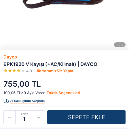
Dayco
6PK1920 V Kayışı (+AC/Klimalı) | DAYCO
4.0
İlk Yorumu Siz Yapın
755,00 TL
109,06 TL×9
Ay'a Varan
Taksit Seçenekleri
Adet