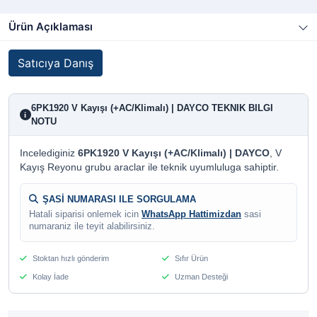
Ürün Açıklaması
Satıcıya Danış
6PK1920 V Kayışı (+AC/Klimalı) | DAYCO TEKNIK BILGI
i
NOTU
Incelediginiz
6PK1920 V Kayışı (+AC/Klimalı) | DAYCO
, V
Kayış Reyonu grubu araclar ile teknik uyumluluga sahiptir.
ŞASİ NUMARASI ILE SORGULAMA
Hatali siparisi onlemek icin
WhatsApp Hattimizdan
sasi
numaraniz ile teyit alabilirsiniz.
Stoktan hızlı gönderim
Sıfır Ürün
Kolay İade
Uzman Desteği