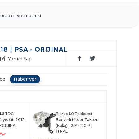
UGEOT & CITROEN
8 | PSA - ORIJINAL
Yorum Yap
nde
 1.6 TDCI
B-Max 1.0 Ecoboost
ayış Kiti 2012-
Benzinli Motor Takozu
-ORIJINAL
(Kulağı) 2012-2017 |
İTHAL
TL