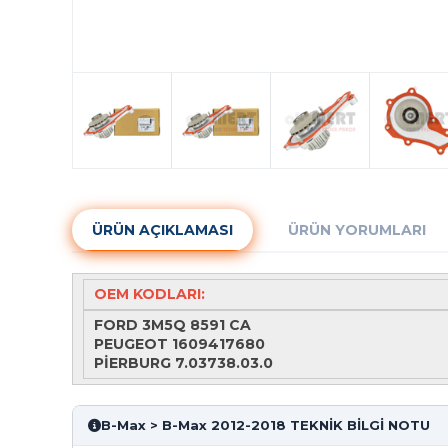
ÜRÜN AÇIKLAMASI
ÜRÜN YORUMLARI
OEM KODLARI:
FORD 3M5Q 8591 CA
PEUGEOT 1609417680
PİERBURG 7.03738.03.0
B-Max > B-Max 2012-2018 TEKNİK BİLGİ NOTU