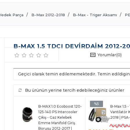
Yedek Parça
B-Max 2012-2018
B-Max - Triger Aksamı
PE
B-MAX 1.5 TDCI DEVIRDAIM 2012-201
Yorumlar
(0)
Geçici olarak temin edilememektedir. Temin edildigi
Bu ürünün yerine tercih edebileceğiniz ürünler
%5
B-MAX 1.0 Ecoboost 120-
B-Max 1.5 -
125-140 PS Intercooler
Vantilatör K
Çıkış - Gaz Kelebek
2018 | PSA
Emme Manifold Giriş
4.250,00 
Borusu 2012-2017 |