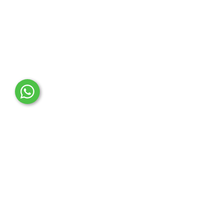
OTO MERT | Ford & Tesla Yedek Parça
İLETİŞİM MERKEZİ