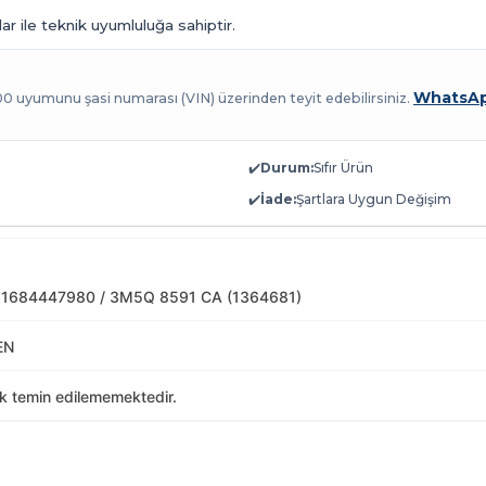
r ile teknik uyumluluğa sahiptir.
WhatsAp
100 uyumunu şasi numarası (VIN) üzerinden teyit edebilirsiniz.
✔️
Durum:
Sıfır Ürün
✔️
İade:
Şartlara Uygun Değişim
 1684447980 / 3M5Q 8591 CA (1364681)
EN
ak temin edilememektedir.