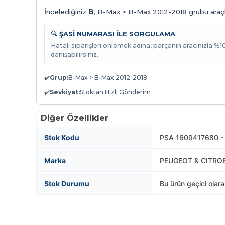
İncelediğiniz
B
, B-Max > B-Max 2012-2018 grubu araçla
🔍 ŞASİ NUMARASI İLE SORGULAMA
Hatalı siparişleri önlemek adına, parçanın aracınızla %
danışabilirsiniz.
✔️
Grup:
B-Max > B-Max 2012-2018
✔️
Sevkiyat:
Stoktan Hızlı Gönderim
Diğer Özellikler
Stok Kodu
PSA 1609417680 -
Marka
PEUGEOT & CITRO
Stok Durumu
Bu ürün geçici olar