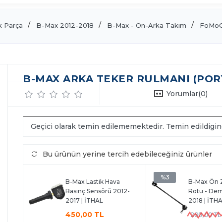
 Parça
B-Max 2012-2018
B-Max - Ön-Arka Takım
FoMoC
B-MAX ARKA TEKER RULMANI (PORYA
Yorumlar
(0)
Geçici olarak temin edilememektedir. Temin edildigi
Bu ürünün yerine tercih edebileceğiniz ürünler
%3
B-Max Lastik Hava
B-Max Ön Z
Basınç Sensörü 2012-
Rotu - Dem
2017 | İTHAL
2018 | İTH
450,00 TL
260,00 TL