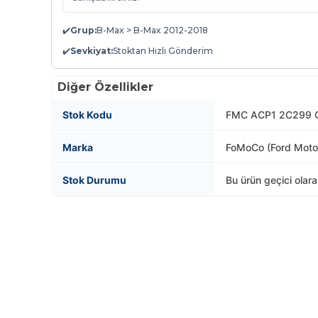
✔️
Grup:
B-Max > B-Max 2012-2018
✔️
Sevkiyat:
Stoktan Hızlı Gönderim
Diğer Özellikler
Stok Kodu
FMC ACP1 2C299 C
Marka
FoMoCo (Ford Mot
Stok Durumu
Bu ürün geçici olar