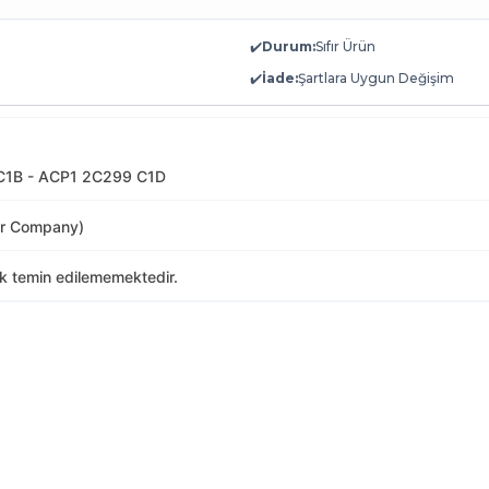
✔️
Durum:
Sıfır Ürün
✔️
İade:
Şartlara Uygun Değişim
1B - ACP1 2C299 C1D
or Company)
ak temin edilememektedir.