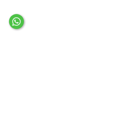
OTO MERT | Ford & Tesla Yedek Parça
İLETİŞİM MERKEZİ
Çağrı Merkezi
0850 888 36 73
WhatsApp Destek (7/24)