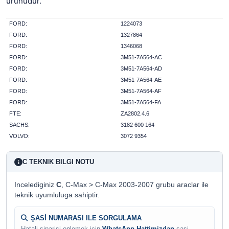
ürünüdür.
FORD:
1224073
FORD:
1327864
FORD:
1346068
FORD:
3M51-7A564-AC
FORD:
3M51-7A564-AD
FORD:
3M51-7A564-AE
FORD:
3M51-7A564-AF
FORD:
3M51-7A564-FA
FTE:
ZA2802.4.6
SACHS:
3182 600 164
VOLVO:
3072 9354
C TEKNIK BILGI NOTU
i
Incelediginiz
C
, C-Max > C-Max 2003-2007 grubu araclar ile
teknik uyumluluga sahiptir.
ŞASİ NUMARASI ILE SORGULAMA