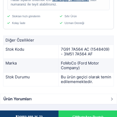
Hatali siparisi onlemek icin
WhatsApp Hattimizdan
sasi
numaraniz ile teyit alabilirsiniz.
Stoktan hızlı gönderim
Sıfır Ürün
Kolay İade
Uzman Desteği
Diğer Özellikler
Stok Kodu
7G91 7A564 AC (1548409)
- 3M51 7A564 AF
Marka
FoMoCo (Ford Motor
Company)
Stok Durumu
Bu ürün geçici olarak temin
edilememektedir.
Ürün Yorumları