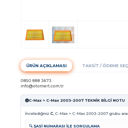
ÜRÜN AÇIKLAMASI
TAKSIT / ÖDEME SE
0850 888 3673
info@otomert.com.tr
C-Max > C-Max 2003-2007 TEKNİK BİLGİ NOTU
İncelediğiniz
C
, C-Max > C-Max 2003-2007 grubu araçla
🔍 ŞASİ NUMARASI İLE SORGULAMA