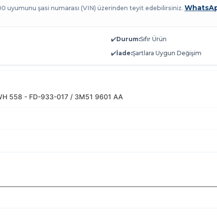
WhatsAp
100 uyumunu şasi numarası (VIN) üzerinden teyit edebilirsiniz.
✔️
Durum:
Sıfır Ürün
✔️
İade:
Şartlara Uygun Değişim
WH 558 - FD-933-017 / 3M51 9601 AA