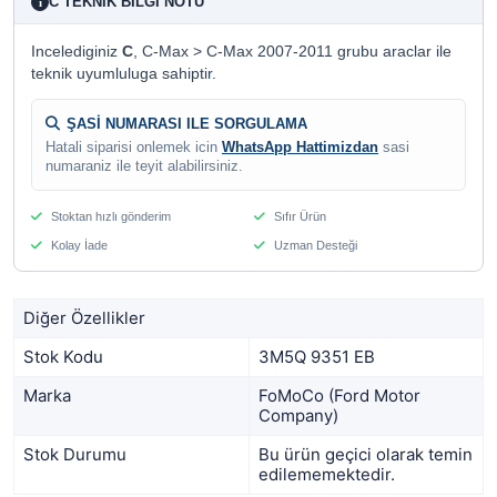
C TEKNIK BILGI NOTU
i
Incelediginiz
C
, C-Max > C-Max 2007-2011 grubu araclar ile
teknik uyumluluga sahiptir.
ŞASİ NUMARASI ILE SORGULAMA
Hatali siparisi onlemek icin
WhatsApp Hattimizdan
sasi
numaraniz ile teyit alabilirsiniz.
Stoktan hızlı gönderim
Sıfır Ürün
Kolay İade
Uzman Desteği
Diğer Özellikler
Stok Kodu
3M5Q 9351 EB
Marka
FoMoCo (Ford Motor
Company)
Stok Durumu
Bu ürün geçici olarak temin
edilememektedir.