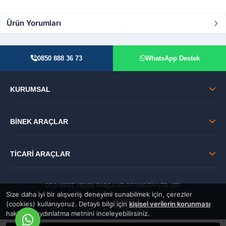
Ürün Yorumları
0850 888 36 73
WhatsApp Destek
KURUMSAL
BİNEK ARAÇLAR
TİCARİ ARAÇLAR
OTO MERT YEDEK PARÇA VE OTOMOTİV LTD. ŞTİ.
Size daha iyi bir alışveriş deneyimi sunabilmek için, çerezler
© 2026 Tüm Hakları Saklıdır.
(cookies) kullanıyoruz. Detaylı bilgi için
kişisel verilerin korunması
GÜVENLİ:
hakkında aydınlatma metnini inceleyebilirsiniz.