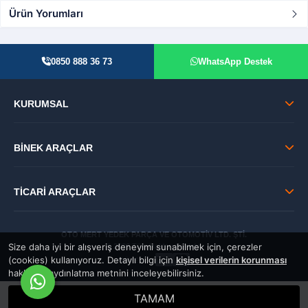
Ürün Yorumları
0850 888 36 73
WhatsApp Destek
KURUMSAL
BİNEK ARAÇLAR
TİCARİ ARAÇLAR
OTO MERT YEDEK PARÇA VE OTOMOTİV LTD. ŞTİ.
Size daha iyi bir alışveriş deneyimi sunabilmek için, çerezler
© 2026 Tüm Hakları Saklıdır.
(cookies) kullanıyoruz. Detaylı bilgi için
kişisel verilerin korunması
GÜVENLİ:
hakkında aydınlatma metnini inceleyebilirsiniz.
TAMAM