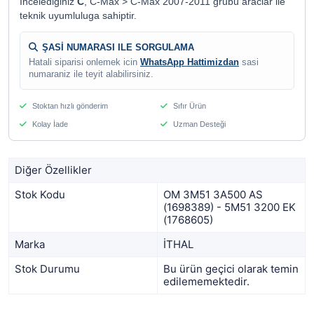
Incelediginiz
C
, C-Max > C-Max 2007-2011 grubu araclar ile
teknik uyumluluga sahiptir.
ŞASİ NUMARASI ILE SORGULAMA
Hatali siparisi onlemek icin
WhatsApp Hattimizdan
sasi
numaraniz ile teyit alabilirsiniz.
Stoktan hızlı gönderim
Sıfır Ürün
Kolay İade
Uzman Desteği
Diğer Özellikler
Stok Kodu
OM 3M51 3A500 AS
(1698389) - 5M51 3200 EK
(1768605)
Marka
İTHAL
Stok Durumu
Bu ürün geçici olarak temin
edilememektedir.