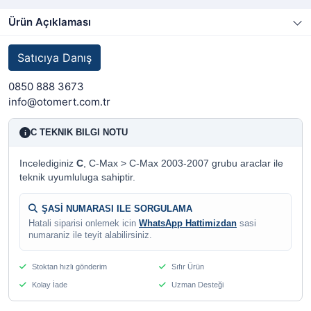
Ürün Açıklaması
Satıcıya Danış
0850 888 3673
info@otomert.com.tr
C TEKNIK BILGI NOTU
i
Incelediginiz
C
, C-Max > C-Max 2003-2007 grubu araclar ile
teknik uyumluluga sahiptir.
ŞASİ NUMARASI ILE SORGULAMA
Hatali siparisi onlemek icin
WhatsApp Hattimizdan
sasi
numaraniz ile teyit alabilirsiniz.
Stoktan hızlı gönderim
Sıfır Ürün
Kolay İade
Uzman Desteği