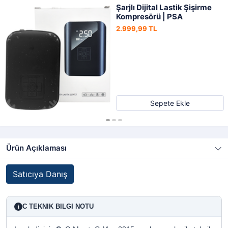
Şarjlı Dijital Lastik Şişirme
Kompresörü | PSA
2.999,99 TL
Sepete Ekle
Ürün Açıklaması
Satıcıya Danış
C TEKNIK BILGI NOTU
i