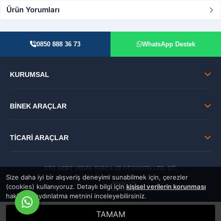
Ürün Yorumları
0850 888 36 73
WhatsApp Destek
KURUMSAL
BİNEK ARAÇLAR
TİCARİ ARAÇLAR
OTO MERT YEDEK PARÇA VE OTOMOTİV LTD. ŞTİ.
Size daha iyi bir alışveriş deneyimi sunabilmek için, çerezler
© 2026 Tüm Hakları Saklıdır.
(cookies) kullanıyoruz. Detaylı bilgi için
kişisel verilerin korunması
GÜVENLİ:
hakkında aydınlatma metnini inceleyebilirsiniz.
TAMAM