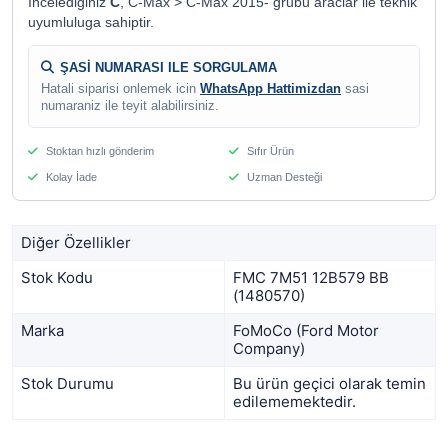
Incelediginiz
C
, C-Max > C-Max 2015- grubu araclar ile teknik
uyumluluga sahiptir.
ŞASİ NUMARASI ILE SORGULAMA
Hatali siparisi onlemek icin
WhatsApp Hattimizdan
sasi
numaraniz ile teyit alabilirsiniz.
Stoktan hızlı gönderim
Sıfır Ürün
Kolay İade
Uzman Desteği
Diğer Özellikler
Stok Kodu
FMC 7M51 12B579 BB
(1480570)
Marka
FoMoCo (Ford Motor
Company)
Stok Durumu
Bu ürün geçici olarak temin
edilememektedir.