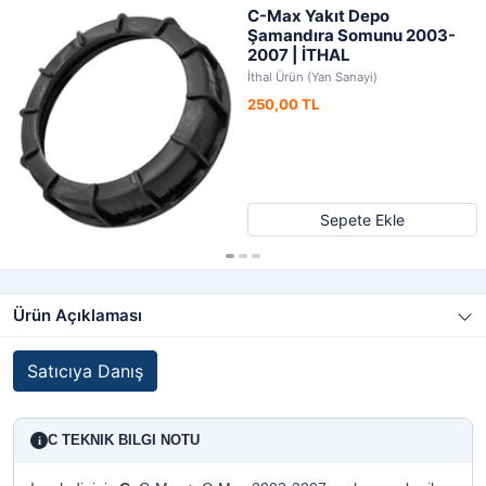
C-Max Yakıt Depo
Şamandıra Somunu 2003-
2007 | İTHAL
İthal Ürün (Yan Sanayi)
250,00 TL
Sepete Ekle
Ürün Açıklaması
Satıcıya Danış
C TEKNIK BILGI NOTU
i