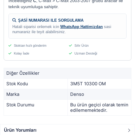
Incelediginiz
C
, C-Max > C-Max 2003-2007 grubu araclar ile
teknik uyumluluga sahiptir.
ŞASİ NUMARASI ILE SORGULAMA
Hatali siparisi onlemek icin
WhatsApp Hattimizdan
sasi
numaraniz ile teyit alabilirsiniz.
Stoktan hızlı gönderim
Sıfır Ürün
Kolay İade
Uzman Desteği
Diğer Özellikler
Stok Kodu
3M5T 10300 OM
Marka
Denso
Stok Durumu
Bu ürün geçici olarak temin
edilememektedir.
Ürün Yorumları