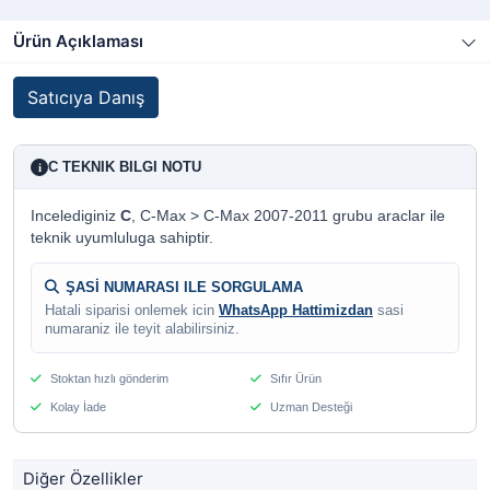
Ürün Açıklaması
Satıcıya Danış
C TEKNIK BILGI NOTU
i
Incelediginiz
C
, C-Max > C-Max 2007-2011 grubu araclar ile
teknik uyumluluga sahiptir.
ŞASİ NUMARASI ILE SORGULAMA
Hatali siparisi onlemek icin
WhatsApp Hattimizdan
sasi
numaraniz ile teyit alabilirsiniz.
Stoktan hızlı gönderim
Sıfır Ürün
Kolay İade
Uzman Desteği
Diğer Özellikler