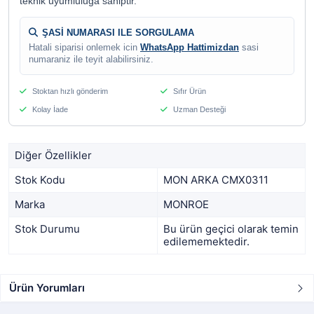
teknik uyumluluga sahiptir.
ŞASİ NUMARASI ILE SORGULAMA
Hatali siparisi onlemek icin
WhatsApp Hattimizdan
sasi
numaraniz ile teyit alabilirsiniz.
Stoktan hızlı gönderim
Sıfır Ürün
Kolay İade
Uzman Desteği
Diğer Özellikler
Stok Kodu
MON ARKA CMX0311
Marka
MONROE
Stok Durumu
Bu ürün geçici olarak temin
edilememektedir.
Ürün Yorumları