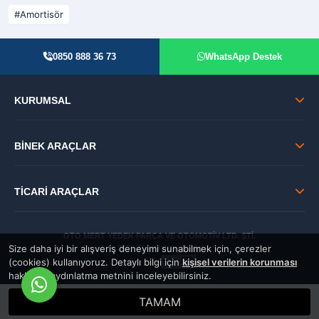
Amortisör
0850 888 36 73
WhatsApp Destek
KURUMSAL
BİNEK ARAÇLAR
TİCARİ ARAÇLAR
OTO MERT YEDEK PARÇA VE OTOMOTİV LTD. ŞTİ.
Size daha iyi bir alışveriş deneyimi sunabilmek için, çerezler
© 2026 Tüm Hakları Saklıdır.
(cookies) kullanıyoruz. Detaylı bilgi için
kişisel verilerin korunması
GÜVENLİ:
hakkında aydınlatma metnini inceleyebilirsiniz.
TAMAM