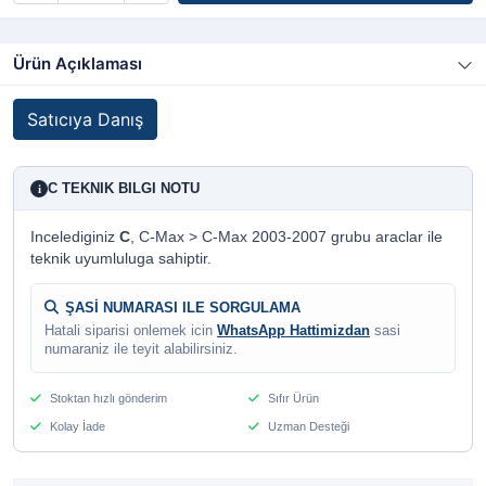
Ürün Açıklaması
Satıcıya Danış
C TEKNIK BILGI NOTU
i
Incelediginiz
C
, C-Max > C-Max 2003-2007 grubu araclar ile
teknik uyumluluga sahiptir.
ŞASİ NUMARASI ILE SORGULAMA
Hatali siparisi onlemek icin
WhatsApp Hattimizdan
sasi
numaraniz ile teyit alabilirsiniz.
Stoktan hızlı gönderim
Sıfır Ürün
Kolay İade
Uzman Desteği