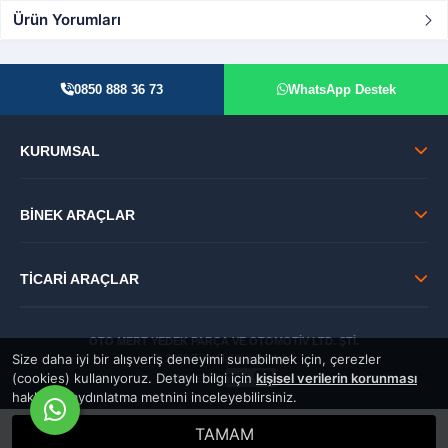
Ürün Yorumları
0850 888 36 73
WhatsApp Destek
KURUMSAL
BİNEK ARAÇLAR
TİCARİ ARAÇLAR
OTO MERT YEDEK PARÇA VE OTOMOTİV LTD. ŞTİ.
Size daha iyi bir alışveriş deneyimi sunabilmek için, çerezler
© 2026 Tüm Hakları Saklıdır.
(cookies) kullanıyoruz. Detaylı bilgi için
kişisel verilerin korunması
GÜVENLİ:
hakkında aydınlatma metnini inceleyebilirsiniz.
TAMAM