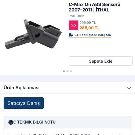
C-Max Ön ABS Sensörü
2007-2011 | İTHAL
İthal Ürün
299,99 TL
%5
285,00 TL
Sepete Ekle
Ürün Açıklaması
Satıcıya Danış
C TEKNIK BILGI NOTU
i