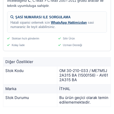
Incelediginiz
C
, C-Max > C-Max 2007-2011 grubu araclar ile
teknik uyumluluga sahiptir.
ŞASİ NUMARASI ILE SORGULAMA
Hatali siparisi onlemek icin
WhatsApp Hattimizdan
sasi
numaraniz ile teyit alabilirsiniz.
Stoktan hızlı gönderim
Sıfır Ürün
Kolay İade
Uzman Desteği
Diğer Özellikler
Stok Kodu
OM 30-210-033 / ME7M5J
2A315 BA (1500156) - AV61
2A315 BA
Marka
İTHAL
Stok Durumu
Bu ürün geçici olarak temin
edilememektedir.