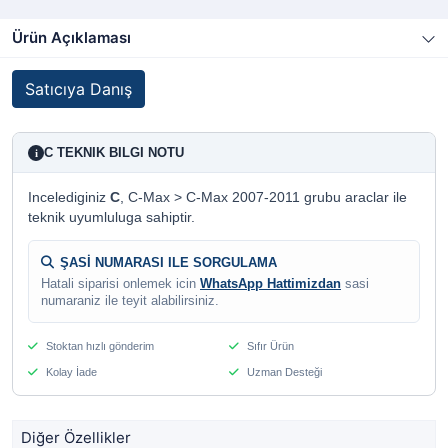
Ürün Açıklaması
Satıcıya Danış
C TEKNIK BILGI NOTU
i
Incelediginiz
C
, C-Max > C-Max 2007-2011 grubu araclar ile
teknik uyumluluga sahiptir.
ŞASİ NUMARASI ILE SORGULAMA
Hatali siparisi onlemek icin
WhatsApp Hattimizdan
sasi
numaraniz ile teyit alabilirsiniz.
Stoktan hızlı gönderim
Sıfır Ürün
Kolay İade
Uzman Desteği
Diğer Özellikler