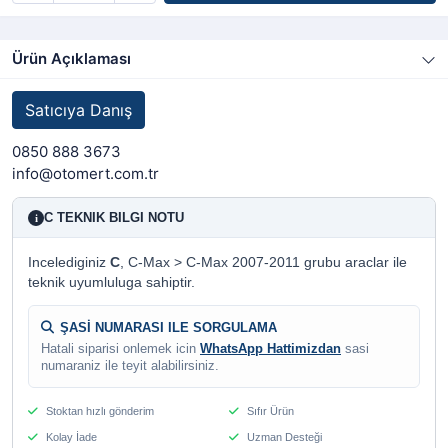
Ürün Açıklaması
Satıcıya Danış
0850 888 3673
info@otomert.com.tr
C TEKNIK BILGI NOTU
i
Incelediginiz
C
, C-Max > C-Max 2007-2011 grubu araclar ile
teknik uyumluluga sahiptir.
ŞASİ NUMARASI ILE SORGULAMA
Hatali siparisi onlemek icin
WhatsApp Hattimizdan
sasi
numaraniz ile teyit alabilirsiniz.
Stoktan hızlı gönderim
Sıfır Ürün
Kolay İade
Uzman Desteği