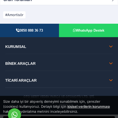
Amortisör
0850 888 36 73
WhatsApp Destek
KURUMSAL
BİNEK ARAÇLAR
TİCARİ ARAÇLAR
OTO MERT YEDEK PARÇA VE OTOMOTİV LTD. ŞTİ.
Size daha iyi bir alışveriş deneyimi sunabilmek için, çerezler
© 2026 Tüm Hakları Saklıdır.
(cookies) kullanıyoruz. Detaylı bilgi için
kişisel verilerin korunması
GÜVENLİ:
hakkında aydınlatma metnini inceleyebilirsiniz.