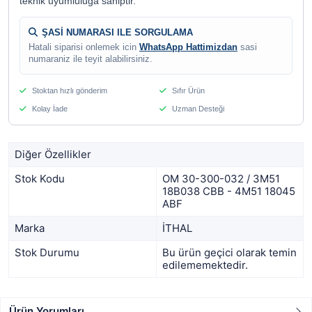
teknik uyumluluga sahiptir.
ŞASİ NUMARASI ILE SORGULAMA
Hatali siparisi onlemek icin
WhatsApp Hattimizdan
sasi
numaraniz ile teyit alabilirsiniz.
Stoktan hızlı gönderim
Sıfır Ürün
Kolay İade
Uzman Desteği
Diğer Özellikler
Stok Kodu
OM 30-300-032 / 3M51
18B038 CBB - 4M51 18045
ABF
Marka
İTHAL
Stok Durumu
Bu ürün geçici olarak temin
edilememektedir.
Ürün Yorumları