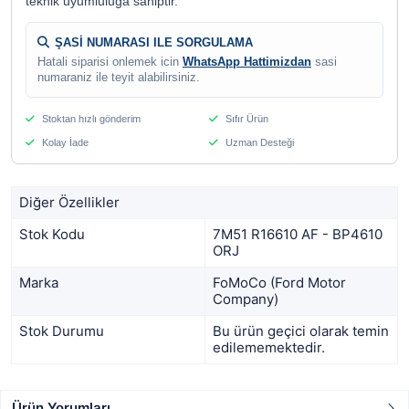
teknik uyumluluga sahiptir.
ŞASİ NUMARASI ILE SORGULAMA
Hatali siparisi onlemek icin
WhatsApp Hattimizdan
sasi
numaraniz ile teyit alabilirsiniz.
Stoktan hızlı gönderim
Sıfır Ürün
Kolay İade
Uzman Desteği
Diğer Özellikler
Stok Kodu
7M51 R16610 AF - BP4610
ORJ
Marka
FoMoCo (Ford Motor
Company)
Stok Durumu
Bu ürün geçici olarak temin
edilememektedir.
Ürün Yorumları