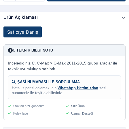
Ürün Açıklaması
Satıcıya Danış
C TEKNIK BILGI NOTU
i
Incelediginiz
C
, C-Max > C-Max 2011-2015 grubu araclar ile
teknik uyumluluga sahiptir.
ŞASİ NUMARASI ILE SORGULAMA
Hatali siparisi onlemek icin
WhatsApp Hattimizdan
sasi
numaraniz ile teyit alabilirsiniz.
Stoktan hızlı gönderim
Sıfır Ürün
Kolay İade
Uzman Desteği