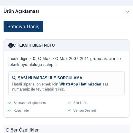
Ürün Açıklaması
Satıcıya Danış
C TEKNIK BILGI NOTU
i
Incelediginiz
C
, C-Max > C-Max 2007-2011 grubu araclar ile
teknik uyumluluga sahiptir.
ŞASİ NUMARASI ILE SORGULAMA
Hatali siparisi onlemek icin
WhatsApp Hattimizdan
sasi
numaraniz ile teyit alabilirsiniz.
Stoktan hızlı gönderim
Sıfır Ürün
Kolay İade
Uzman Desteği
Diğer Özellikler