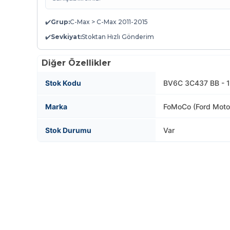
✔️
Grup:
C-Max > C-Max 2011-2015
✔️
Sevkiyat:
Stoktan Hızlı Gönderim
Diğer Özellikler
Stok Kodu
BV6C 3C437 BB - 
Marka
FoMoCo (Ford Mot
Stok Durumu
Var