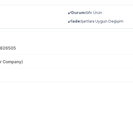
✔️
Durum:
Sıfır Ürün
✔️
İade:
Şartlara Uygun Değişim
1826505
or Company)