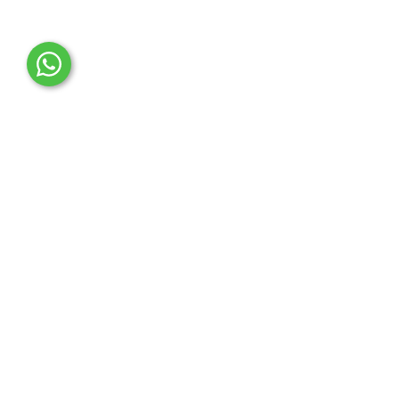
OTO MERT | Ford & Tesla Yedek Parça
İLETİŞİM MERKEZİ
Çağrı Merkezi
0850 888 36 73
WhatsApp Destek (7/24)