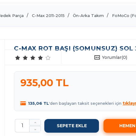
Yedek Parça
C-Max 2011-2015
Ön-Arka Takım
FoMoCo (Fo
C-MAX ROT BAŞI (SOMUNSUZ) SOL 
Yorumlar
(0)
935,00 TL
tıklay
135,06 TL
'den başlayan taksit seçenekleri için