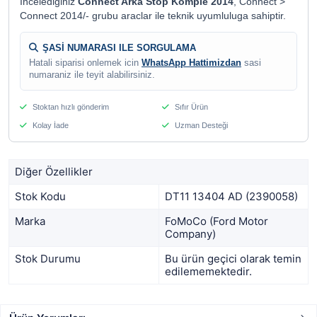
Incelediginiz
Connect Arka Stop Komple 2014
, Connect >
Connect 2014/- grubu araclar ile teknik uyumluluga sahiptir.
ŞASİ NUMARASI ILE SORGULAMA
Hatali siparisi onlemek icin
WhatsApp Hattimizdan
sasi
numaraniz ile teyit alabilirsiniz.
Stoktan hızlı gönderim
Sıfır Ürün
Kolay İade
Uzman Desteği
Diğer Özellikler
Stok Kodu
DT11 13404 AD (2390058)
Marka
FoMoCo (Ford Motor
Company)
Stok Durumu
Bu ürün geçici olarak temin
edilememektedir.