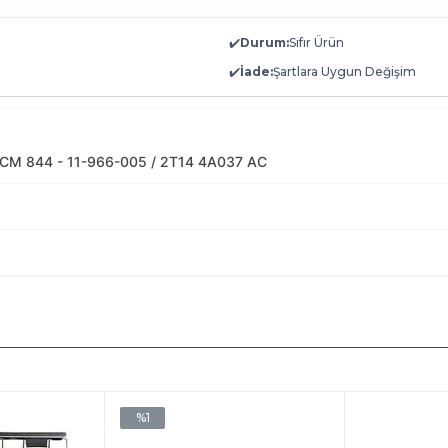
✔️
Durum:
Sıfır Ürün
✔️
İade:
Şartlara Uygun Değişim
CM 844 - 11-966-005 / 2T14 4A037 AC
%1