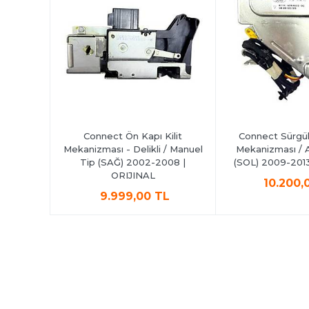
 Kilit
Connect Ön Kapı Kilit
Connect Sürgülü
ı) 2002-
Mekanizması - Delikli / Manuel
Mekanizması / 
AL
Tip (SAĞ) 2002-2008 |
(SOL) 2009-2013
ORIJINAL
TL
10.200,
9.999,00 TL