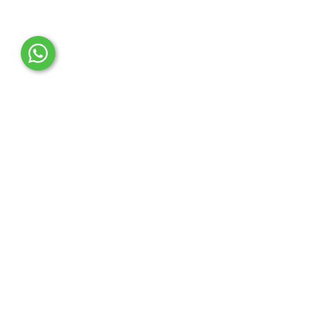
OTO MERT | Ford & Tesla Yedek Parça
İLETİŞİM MERKEZİ
Çağrı Merkezi
0850 888 36 73