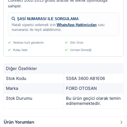
Connect 2002-2013 grubu araclar ile teknik uyumluluga
sahiptir.
ŞASİ NUMARASI ILE SORGULAMA
Hatali siparisi onlemek icin
WhatsApp Hattimizdan
sasi
numaraniz ile teyit alabilirsiniz.
Stoktan hızlı gönderim
Sıfır Ürün
Kolay İade
Uzman Desteği
Diğer Özellikler
Stok Kodu
5S6A 3600 AB1E06
Marka
FORD OTOSAN
Stok Durumu
Bu ürün geçici olarak temin
edilememektedir.
Ürün Yorumları