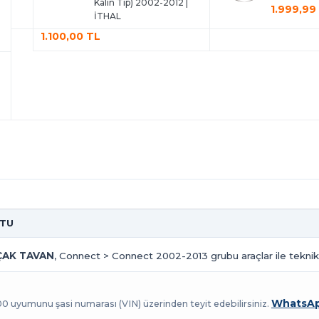
Kalın Tip) 2002-2012 |
1.999,99
İTHAL
1.100,00 TL
OTU
ÇAK TAVAN
, Connect > Connect 2002-2013 grubu araçlar ile teknik
WhatsAp
100 uyumunu şasi numarası (VIN) üzerinden teyit edebilirsiniz.