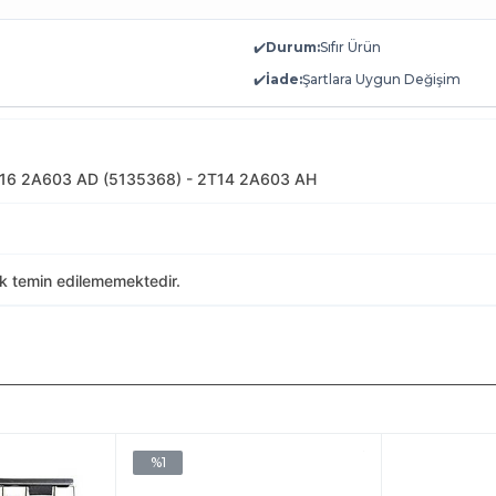
✔️
Durum:
Sıfır Ürün
✔️
İade:
Şartlara Uygun Değişim
T16 2A603 AD (5135368) - 2T14 2A603 AH
ak temin edilememektedir.
%1