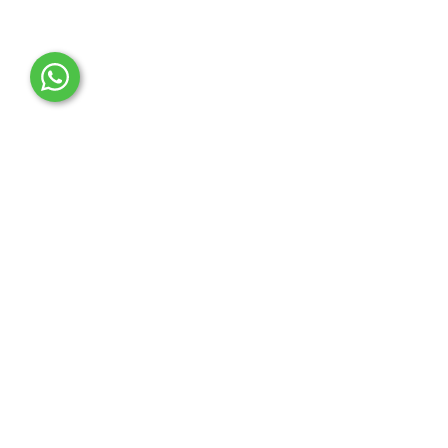
OTO MERT | Ford & Tesla Yedek Parça
İLETİŞİM MERKEZİ
Çağrı Merkezi
0850 888 36 73