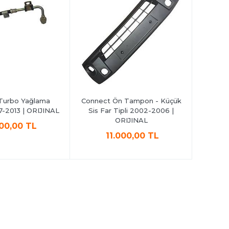
Turbo Yağlama
Connect Ön Tampon - Küçük
Conne
-2013 | ORIJINAL
Sis Far Tipli 2002-2006 |
Farsız
ORIJINAL
000,00 TL
11.000,00 TL