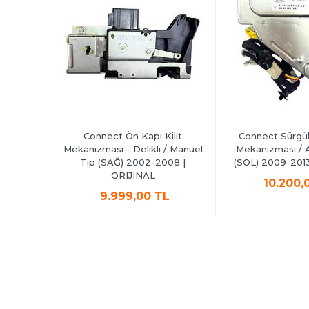
 Kilit
Connect Ön Kapı Kilit
Connect Sürgülü
ı) 2002-
Mekanizması - Delikli / Manuel
Mekanizması / 
AL
Tip (SAĞ) 2002-2008 |
(SOL) 2009-2013
ORIJINAL
TL
10.200,
9.999,00 TL