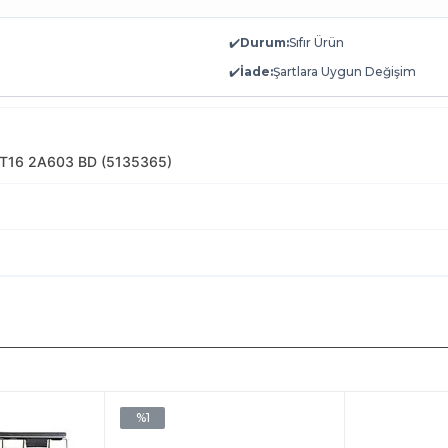
✔️
Durum:
Sıfır Ürün
✔️
İade:
Şartlara Uygun Değişim
7T16 2A603 BD (5135365)
%1