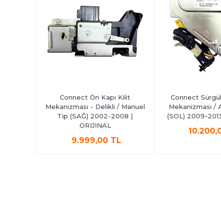
 Kilit
Connect Ön Kapı Kilit
Connect Sürgülü
ı) 2002-
Mekanizması - Delikli / Manuel
Mekanizması / 
AL
Tip (SAĞ) 2002-2008 |
(SOL) 2009-2013
ORIJINAL
TL
10.200,
9.999,00 TL