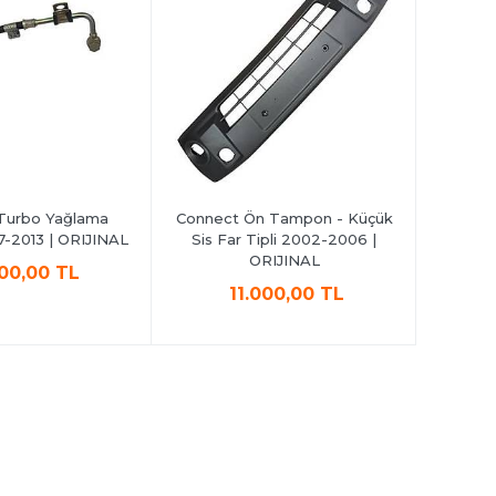
Turbo Yağlama
Connect Ön Tampon - Küçük
Conne
-2013 | ORIJINAL
Sis Far Tipli 2002-2006 |
Farsız
ORIJINAL
000,00 TL
11.000,00 TL