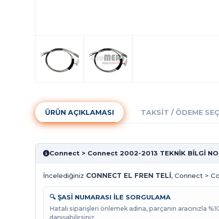
ÜRÜN AÇIKLAMASI
TAKSIT / ÖDEME SE
Connect > Connect 2002-2013 TEKNİK BİLGİ N
İncelediğiniz
CONNECT EL FREN TELİ
, Connect > Co
🔍 ŞASİ NUMARASI İLE SORGULAMA
Hatalı siparişleri önlemek adına, parçanın aracınızla %
danışabilirsiniz.