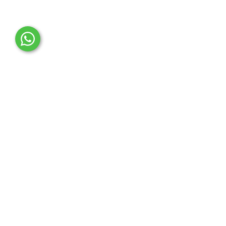
OTO MERT | Ford & Tesla Yedek Parça
İLETİŞİM MERKEZİ
Çağrı Merkezi
0850 888 36 73