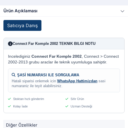
Ürün Açıklaması
Satıcıya Danış
Connect Far Komple 2002 TEKNIK BILGI NOTU
i
Incelediginiz
Connect Far Komple 2002
, Connect > Connect
2002-2013 grubu araclar ile teknik uyumluluga sahiptir.
ŞASİ NUMARASI ILE SORGULAMA
Hatali siparisi onlemek icin
WhatsApp Hattimizdan
sasi
numaraniz ile teyit alabilirsiniz.
Stoktan hızlı gönderim
Sıfır Ürün
Kolay İade
Uzman Desteği
Diğer Özellikler