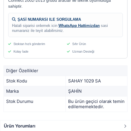
Connect 2002-2013 grubu araclar ile teknik uyumluluga
sahiptir.
ŞASİ NUMARASI ILE SORGULAMA
Hatali siparisi onlemek icin
WhatsApp Hattimizdan
sasi
numaraniz ile teyit alabilirsiniz.
Stoktan hızlı gönderim
Sıfır Ürün
Kolay İade
Uzman Desteği
Diğer Özellikler
Stok Kodu
SAHAY 1029 SA
Marka
ŞAHİN
Stok Durumu
Bu ürün geçici olarak temin
edilememektedir.
Ürün Yorumları