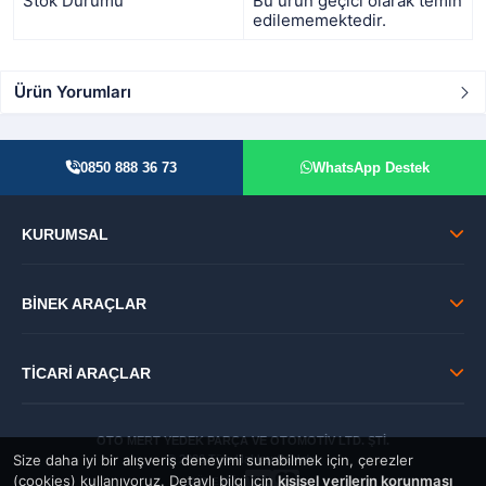
Stok Durumu
Bu ürün geçici olarak temin
edilememektedir.
Ürün Yorumları
0850 888 36 73
WhatsApp Destek
KURUMSAL
BİNEK ARAÇLAR
TİCARİ ARAÇLAR
OTO MERT YEDEK PARÇA VE OTOMOTİV LTD. ŞTİ.
Size daha iyi bir alışveriş deneyimi sunabilmek için, çerezler
© 2026 Tüm Hakları Saklıdır.
(cookies) kullanıyoruz. Detaylı bilgi için
kişisel verilerin korunması
GÜVENLİ: