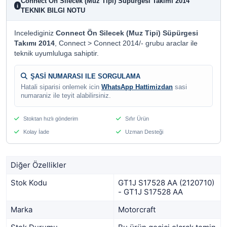
Connect Ön Silecek (Muz Tipi) Süpürgesi Takımı 2014
i
TEKNIK BILGI NOTU
Incelediginiz
Connect Ön Silecek (Muz Tipi) Süpürgesi
Takımı 2014
, Connect > Connect 2014/- grubu araclar ile
teknik uyumluluga sahiptir.
ŞASİ NUMARASI ILE SORGULAMA
Hatali siparisi onlemek icin
WhatsApp Hattimizdan
sasi
numaraniz ile teyit alabilirsiniz.
Stoktan hızlı gönderim
Sıfır Ürün
Kolay İade
Uzman Desteği
Diğer Özellikler
Stok Kodu
GT1J S17528 AA (2120710)
- GT1J S17528 AA
Marka
Motorcraft