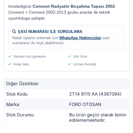
Incelediginiz
Connect Radyatör Boşaltma Tapası 2002
,
Connect > Connect 2002-2013 grubu araclar ile teknik
uyumluluga sahiptir.
ŞASİ NUMARASI ILE SORGULAMA
Hatali siparisi onlemek icin
WhatsApp Hattimizdan
sasi
numaraniz ile teyit alabilirsiniz.
Stoktan hızlı gönderim
Sıfır Ürün
Kolay İade
Uzman Desteği
Diğer Özellikler
Stok Kodu
2T14 8115 AA (4367094)
Marka
FORD OTOSAN
Stok Durumu
Bu ürün geçici olarak temin
edilememektedir.