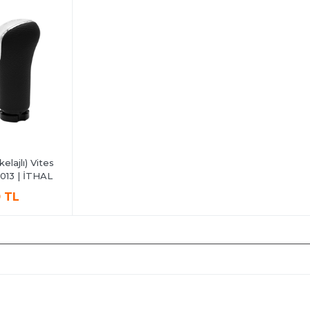
elajlı) Vites
13 | İTHAL
0 TL