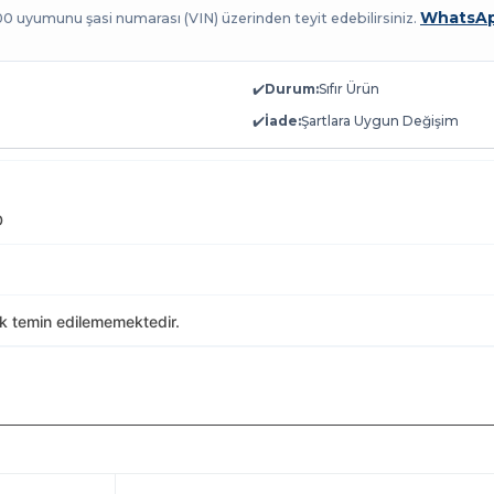
WhatsAp
100 uyumunu şasi numarası (VIN) üzerinden teyit edebilirsiniz.
✔️
Durum:
Sıfır Ürün
✔️
İade:
Şartlara Uygun Değişim
D
ak temin edilememektedir.