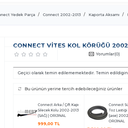
nect Yedek Parça
Connect 2002-2013
Kaporta Aksamı
CONNECT VITES KOL KÖRÜĞÜ 2002- 
Yorumlar
(0)
Geçici olarak temin edilememektedir. Temin edildigi
Bu ürünün yerine tercih edebileceğiniz ürünler
Connect Arka / Çift Kapı
Connect Sü
Silecek Kolu 2002-2013
Toz Lastiği /
(SAĞ) | ORIJINAL
Şase) 2002
ORIJINAL
999,00 TL