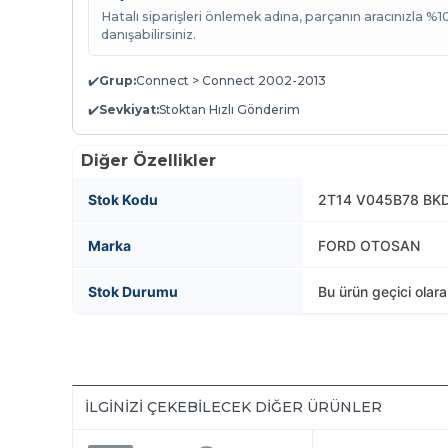
Hatalı siparişleri önlemek adına, parçanın aracınızla %
danışabilirsiniz.
✔️
Grup:
Connect > Connect 2002-2013
✔️
Sevkiyat:
Stoktan Hızlı Gönderim
Diğer Özellikler
Stok Kodu
2T14 V045B78 BK
Marka
FORD OTOSAN
Stok Durumu
Bu ürün geçici olar
İLGINIZI ÇEKEBILECEK DIĞER ÜRÜNLER