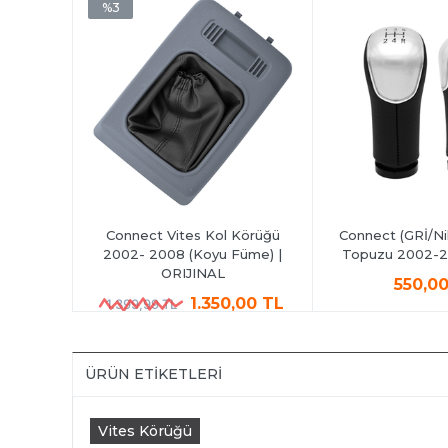
%3
Connect Vites Kol Körüğü
Connect (GRİ/Nik
2002- 2008 (Koyu Füme) |
Topuzu 2002-20
ORIJINAL
550,0
1.350,00 TL
1.399,99 TL
ÜRÜN ETIKETLERI
Vites Körüğü