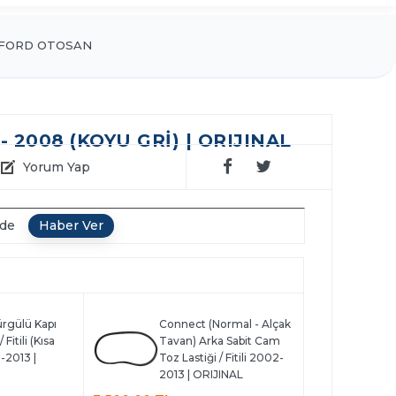
FORD OTOSAN
2008 (KOYU GRİ) | ORIJINAL
Yorum Yap
nde
rgülü Kapı
Connect (Normal - Alçak
 Fitili (Kısa
Tavan) Arka Sabit Cam
-2013 |
Toz Lastiği / Fitili 2002-
2013 | ORIJINAL