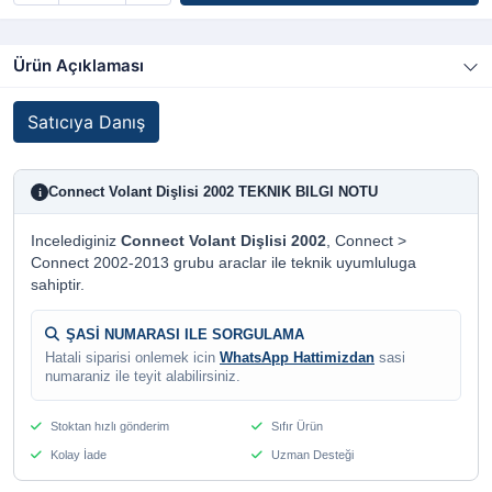
Ürün Açıklaması
Satıcıya Danış
Connect Volant Dişlisi 2002 TEKNIK BILGI NOTU
i
Incelediginiz
Connect Volant Dişlisi 2002
, Connect >
Connect 2002-2013 grubu araclar ile teknik uyumluluga
sahiptir.
ŞASİ NUMARASI ILE SORGULAMA
Hatali siparisi onlemek icin
WhatsApp Hattimizdan
sasi
numaraniz ile teyit alabilirsiniz.
Stoktan hızlı gönderim
Sıfır Ürün
Kolay İade
Uzman Desteği