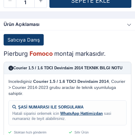
Ürün Açıklaması
Satıcıya Danış
Pierburg
Fomoco
montaj markasıdır.
Courier 1.5 / 1.6 TDCI Devirdaim 2014 TEKNIK BILGI NOTU
i
Incelediginiz
Courier 1.5 / 1.6 TDCI Devirdaim 2014
, Courier
> Courier 2014-2023 grubu araclar ile teknik uyumluluga
sahiptir.
ŞASİ NUMARASI ILE SORGULAMA
Hatali siparisi onlemek icin
WhatsApp Hattimizdan
sasi
numaraniz ile teyit alabilirsiniz.
Stoktan hızlı gönderim
Sıfır Ürün