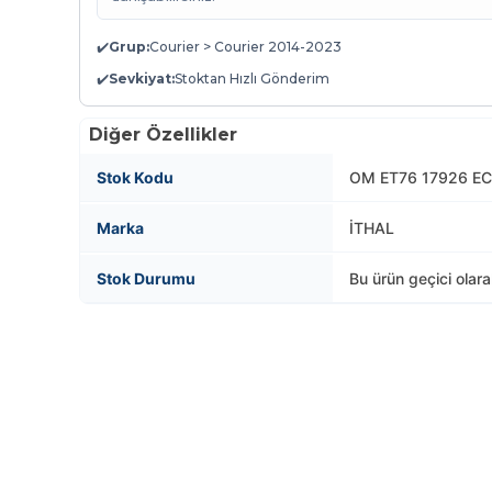
✔️
Grup:
Courier > Courier 2014-2023
✔️
Sevkiyat:
Stoktan Hızlı Gönderim
Diğer Özellikler
Stok Kodu
OM ET76 17926 E
Marka
İTHAL
Stok Durumu
Bu ürün geçici olar