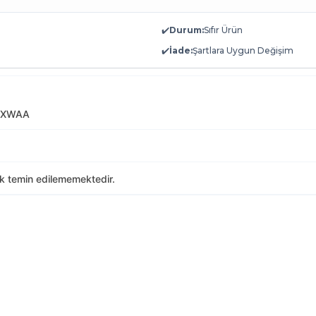
✔️
Durum:
Sıfır Ürün
✔️
İade:
Şartlara Uygun Değişim
CXWAA
ak temin edilememektedir.