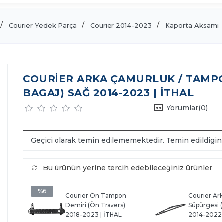
Courier Yedek Parça
Courier 2014-2023
Kaporta Aksamı
COURIER ARKA ÇAMURLUK / TAMPO
BAGAJ) SAĞ 2014-2023 | İTHAL
Yorumlar
(0)
Geçici olarak temin edilememektedir. Temin edildigi
Bu ürünün yerine tercih edebileceğiniz ürünler
%6
Courier Ön Tampon
Courier Ark
Demiri (Ön Travers)
Süpürgesi
2018-2023 | İTHAL
2014-2022