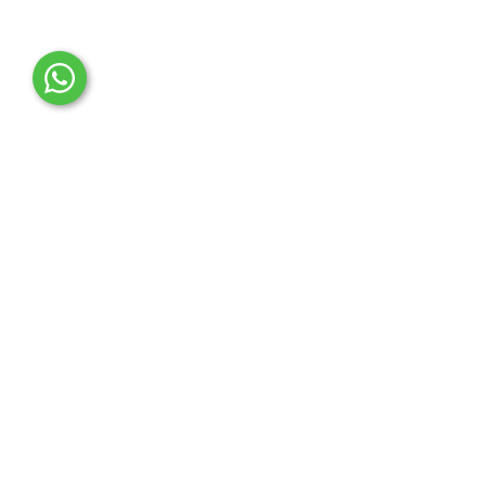
OTO MERT | Ford & Tesla Yedek Parça
İLETİŞİM MERKEZİ
Çağrı Merkezi
0850 888 36 73
WhatsApp Destek (7/24)