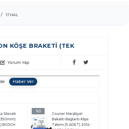
İTHAL
N KÖŞE BRAKETI (TEK
Yorum Yap
nde
%3
a Silecek
Courier Marşbiyel
 (350mm)
Bakaliti Bağlantı Klips
 | BOSCH
Takımı (5 ADET) 2014-