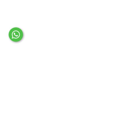
OTO MERT | Ford & Tesla Yedek Parça
İLETİŞİM MERKEZİ
Çağrı Merkezi