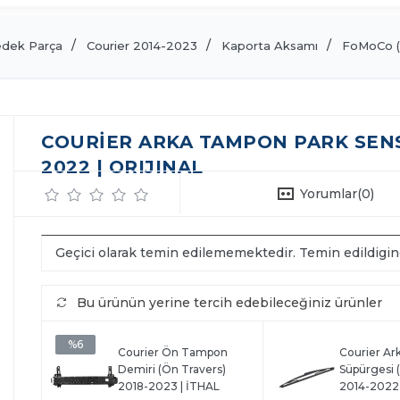
edek Parça
Courier 2014-2023
Kaporta Aksamı
FoMoCo (
COURIER ARKA TAMPON PARK SENSÖ
2022 | ORIJINAL
Yorumlar
(0)
Geçici olarak temin edilememektedir. Temin edildigi
Bu ürünün yerine tercih edebileceğiniz ürünler
%6
Courier Ön Tampon
Courier Ark
Demiri (Ön Travers)
Süpürgesi
2018-2023 | İTHAL
2014-2022