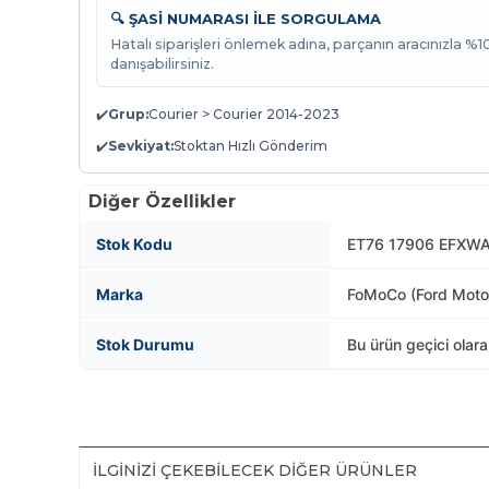
🔍 ŞASİ NUMARASI İLE SORGULAMA
Hatalı siparişleri önlemek adına, parçanın aracınızla %
danışabilirsiniz.
✔️
Grup:
Courier > Courier 2014-2023
✔️
Sevkiyat:
Stoktan Hızlı Gönderim
Diğer Özellikler
Stok Kodu
ET76 17906 EFXW
Marka
FoMoCo (Ford Mot
Stok Durumu
Bu ürün geçici olar
İLGINIZI ÇEKEBILECEK DIĞER ÜRÜNLER