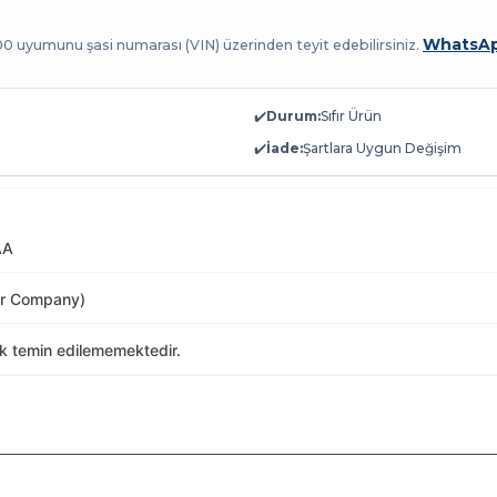
WhatsAp
100 uyumunu şasi numarası (VIN) üzerinden teyit edebilirsiniz.
✔️
Durum:
Sıfır Ürün
✔️
İade:
Şartlara Uygun Değişim
AA
or Company)
ak temin edilememektedir.