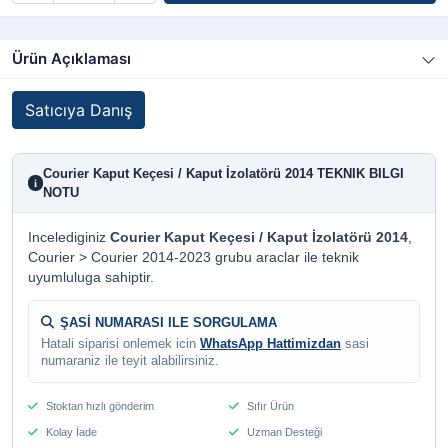
Ürün Açıklaması
Satıcıya Danış
Courier Kaput Keçesi / Kaput İzolatörü 2014 TEKNIK BILGI
i
NOTU
Incelediginiz
Courier Kaput Keçesi / Kaput İzolatörü 2014
,
Courier > Courier 2014-2023 grubu araclar ile teknik
uyumluluga sahiptir.
ŞASİ NUMARASI ILE SORGULAMA
Hatali siparisi onlemek icin
WhatsApp Hattimizdan
sasi
numaraniz ile teyit alabilirsiniz.
Stoktan hızlı gönderim
Sıfır Ürün
Kolay İade
Uzman Desteği