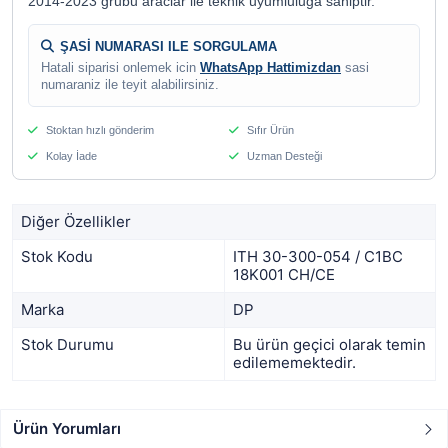
2014-2023 grubu araclar ile teknik uyumluluga sahiptir.
ŞASİ NUMARASI ILE SORGULAMA
Hatali siparisi onlemek icin
WhatsApp Hattimizdan
sasi
numaraniz ile teyit alabilirsiniz.
Stoktan hızlı gönderim
Sıfır Ürün
Kolay İade
Uzman Desteği
Diğer Özellikler
Stok Kodu
ITH 30-300-054 / C1BC
18K001 CH/CE
Marka
DP
Stok Durumu
Bu ürün geçici olarak temin
edilememektedir.
Ürün Yorumları