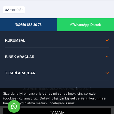
Amortisör
0850 888 36 73
WhatsApp Destek
KURUMSAL
BİNEK ARAÇLAR
TİCARİ ARAÇLAR
OTO MERT YEDEK PARÇA VE OTOMOTİV LTD. ŞTİ.
Size daha iyi bir alışveriş deneyimi sunabilmek için, çerezler
© 2026 Tüm Hakları Saklıdır.
(cookies) kullanıyoruz. Detaylı bilgi için
kişisel verilerin korunması
GÜVENLİ:
hakkında aydınlatma metnini inceleyebilirsiniz.
TAMAM