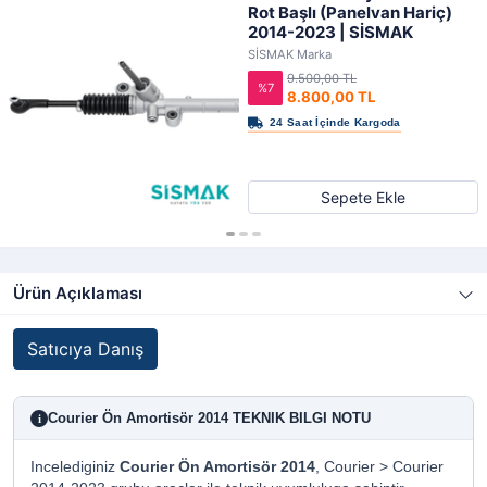
Rot Başlı (Panelvan Hariç)
2014-2023 | SİSMAK
SİSMAK Marka
9.500,00 TL
%7
8.800,00 TL
Sepete Ekle
Ürün Açıklaması
Satıcıya Danış
Courier Ön Amortisör 2014 TEKNIK BILGI NOTU
i
Incelediginiz
Courier Ön Amortisör 2014
, Courier > Courier