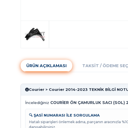
ÜRÜN AÇIKLAMASI
TAKSIT / ÖDEME SE
Courier > Courier 2014-2023 TEKNİK BİLGİ NOT
İncelediğiniz
COURİER ÖN ÇAMURLUK SACI (SOL) 
🔍 ŞASİ NUMARASI İLE SORGULAMA
Hatalı siparişleri önlemek adına, parçanın aracınızla %
danışabilirsiniz.