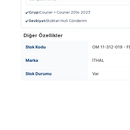
✔️
Grup:
Courier > Courier 2014-2023
✔️
Sevkiyat:
Stoktan Hızlı Gönderim
Diğer Özellikler
Stok Kodu
OM 11-312-019 - F
Marka
İTHAL
Stok Durumu
Var