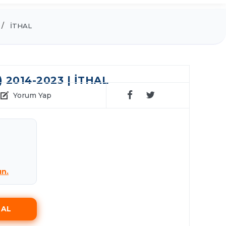
İTHAL
2014-2023 | İTHAL
Yorum Yap
ın.