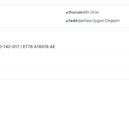
✔️
Durum:
Sıfır Ürün
✔️
İade:
Şartlara Uygun Değişim
D-142-017 / ET76 A16016 AE