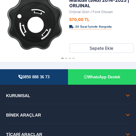
Mandalı (SAĞ) 2014-2023 |
ORIJINAL
Orijinal Ürün / Ford Otosan
570,00 TL
Sepete Ekle
0850 888 36 73
WhatsApp Destek
KURUMSAL
BİNEK ARAÇLAR
TİCARİ ARAÇLAR