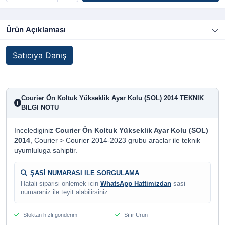
Ürün Açıklaması
Satıcıya Danış
Courier Ön Koltuk Yükseklik Ayar Kolu (SOL) 2014 TEKNIK
i
BILGI NOTU
Incelediginiz
Courier Ön Koltuk Yükseklik Ayar Kolu (SOL)
2014
, Courier > Courier 2014-2023 grubu araclar ile teknik
uyumluluga sahiptir.
ŞASİ NUMARASI ILE SORGULAMA
Hatali siparisi onlemek icin
WhatsApp Hattimizdan
sasi
numaraniz ile teyit alabilirsiniz.
Stoktan hızlı gönderim
Sıfır Ürün