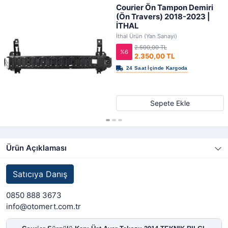
Courier Ön Tampon Demiri
(Ön Travers) 2018-2023 |
İTHAL
İthal Ürün (Yan Sanayi)
2.500,00 TL
%6
2.350,00 TL
Sepete Ekle
Ürün Açıklaması
Satıcıya Danış
0850 888 3673
info@otomert.com.tr