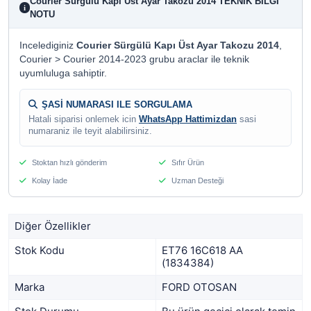
Courier Sürgülü Kapı Üst Ayar Takozu 2014 TEKNIK BILGI
i
NOTU
Incelediginiz
Courier Sürgülü Kapı Üst Ayar Takozu 2014
,
Courier > Courier 2014-2023 grubu araclar ile teknik
uyumluluga sahiptir.
ŞASİ NUMARASI ILE SORGULAMA
Hatali siparisi onlemek icin
WhatsApp Hattimizdan
sasi
numaraniz ile teyit alabilirsiniz.
Stoktan hızlı gönderim
Sıfır Ürün
Kolay İade
Uzman Desteği
Diğer Özellikler
Stok Kodu
ET76 16C618 AA
(1834384)
Marka
FORD OTOSAN