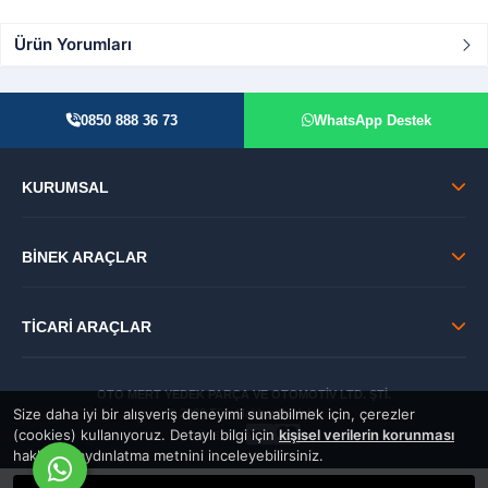
Ürün Yorumları
0850 888 36 73
WhatsApp Destek
KURUMSAL
BİNEK ARAÇLAR
TİCARİ ARAÇLAR
OTO MERT YEDEK PARÇA VE OTOMOTİV LTD. ŞTİ.
Size daha iyi bir alışveriş deneyimi sunabilmek için, çerezler
© 2026 Tüm Hakları Saklıdır.
(cookies) kullanıyoruz. Detaylı bilgi için
kişisel verilerin korunması
GÜVENLİ:
hakkında aydınlatma metnini inceleyebilirsiniz.