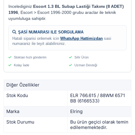
Incelediginiz
Escort 1.3 BL Subap Lastiği Takımı (8 ADET)
1996
, Escort > Escort 1996-2000 grubu araclar ile teknik
uyumluluga sahiptir.
ŞASİ NUMARASI ILE SORGULAMA
Hatali siparisi onlemek icin
WhatsApp Hattimizdan
sasi
numaraniz ile teyit alabilirsiniz.
Stoktan hızlı gönderim
Sıfır Ürün
Kolay İade
Uzman Desteği
Diğer Özellikler
Stok Kodu
ELR 766.615 / 88WM 6571
BB (6166533)
Marka
Elring
Stok Durumu
Bu ürün geçici olarak temin
edilememektedir.